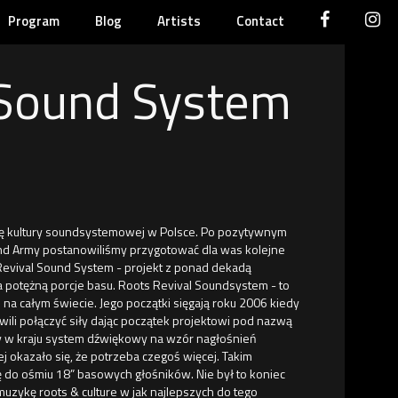
Program
Blog
Artists
Contact
 Sound System
się kultury soundsystemowej w Polsce. Po pozytywnym
ound Army postanowiliśmy przygotować dla was kolejne
Revival Sound System - projekt z ponad dekadą
 potężną porcje basu. Roots Revival Soundsystem - to
na całym świecie. Jego początki sięgają roku 2006 kiedy
ili połączyć siły dając początek projektowi pod nazwą
 w kraju system dźwiękowy na wzór nagłośnień
j okazało się, że potrzeba czegoś więcej. Takim
 do ośmiu 18” basowych głośników. Nie był to koniec
muzykę roots & culture w jak najlepszych do tego