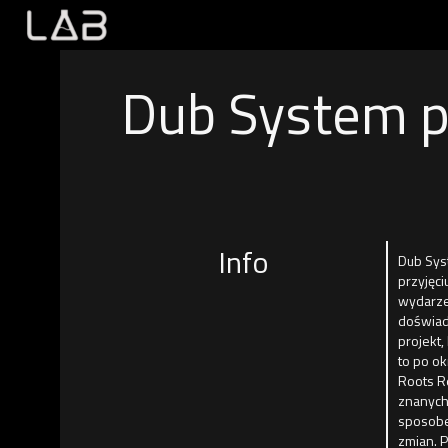
Dub System p
Info
Dub Sys
przyjęc
wydarze
doświad
projekt,
to po ok
Roots R
znanych 
sposobe
zmian. P