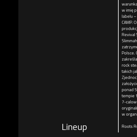
warunka
w imię 
labelu –
CAMP. O
produkcj
Revival 
Slimmah 
zatrzym
Polsce. 
zakreśl
rock st
takich j
Zjednocz
założyci
ponad 5
tempie 
7-calowe
orygina
w organi
Lineup
Roots R