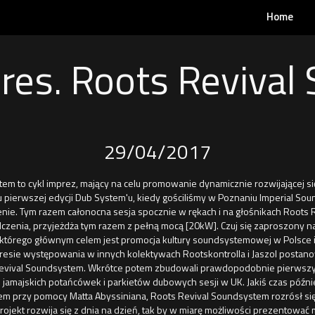
Home
res. Roots Revival
29/04/2017
tem to cykl imprez, mający na celu promowanie dynamicznie rozwijającej 
iu pierwszej edycji Dub System'u, kiedy gościliśmy w Poznaniu Imperial S
nie. Tym razem całonocna sesja spocznie w rękach i na głośnikach Roots 
czenia, przyjeżdża tym razem z pełną mocą [20kW]. Czuj się zaproszony na
 którego głównym celem jest promocja kultury soundsystemowej w Polsce i 
resie występowania w innych kolektywach Rootskontrolla i Jaszol postanow
evival Soundsystem. Wkrótce potem zbudowali prawdopodobnie pierwszy
jamajskich potańcówek i parkietów dubowych sesji w UK. Jakiś czas późnie
m przy pomocy Matta Abyssiniana, Roots Revival Soundsystem rozrósł się
rojekt rozwija się z dnia na dzień, tak by w miarę możliwości prezentować 