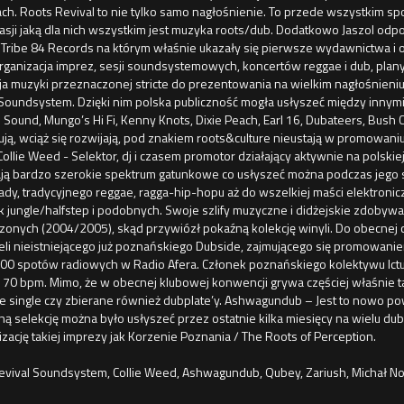
ch. Roots Revival to nie tylko samo nagłośnienie. To przede wszystkim sp
pasji jaką dla nich wszystkim jest muzyka roots/dub. Dodatkowo Jaszol od
 Tribe 84 Records na którym właśnie ukazały się pierwsze wydawnictwa i 
rganizacja imprez, sesji soundsystemowych, koncertów reggae i dub, pla
a muzyki przeznaczonej stricte do prezentowania na wielkim nagłośnieniu 
Soundsystem. Dzięki nim polska publiczność mogła usłyszeć między innymi 
Sound, Mungo’s Hi Fi, Kenny Knots, Dixie Peach, Earl 16, Dubateers, Bush
ują, wciąż się rozwijają, pod znakiem roots&culture nieustają w promowa
Collie Weed - Selektor, dj i czasem promotor działający aktywnie na polsk
ają bardzo szerokie spektrum gatunkowe co usłyszeć można podczas jego s
eady, tradycyjnego reggae, ragga-hip-hopu aż do wszelkiej maści elektr
ak jungle/halfstep i podobnych. Swoje szlify muzyczne i didżejskie zdob
onych (2004/2005), skąd przywiózł pokaźną kolekcję winyli. Do obecnej ch
eli nieistniejącego już poznańskiego Dubside, zajmującego się promowani
00 spotów radiowych w Radio Afera. Członek poznańskiego kolektywu Ict
170 bpm. Mimo, że w obecnej klubowej konwencji grywa częściej właśnie ta
 single czy zbierane również dubplate’y. Ashwagundub – Jest to nowo pows
lną selekcję można było usłyszeć przez ostatnie kilka miesięcy na wielu 
zację takiej imprezy jak Korzenie Poznania / The Roots of Perception.
evival Soundsystem, Collie Weed, Ashwagundub, Qubey, Zariush, Michał N