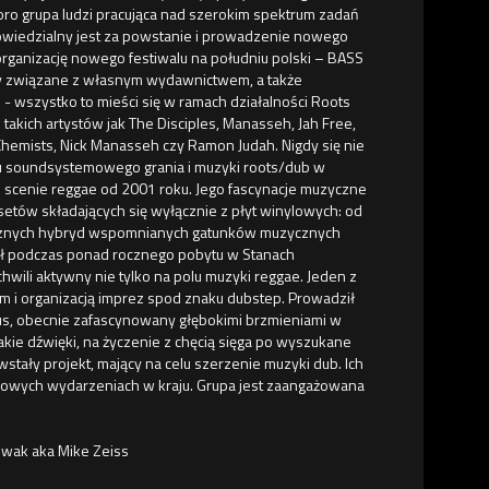
oro grupa ludzi pracująca nad szerokim spektrum zadań
powiedzialny jest za powstanie i prowadzenie nowego
organizację nowego festiwalu na południu polski – BASS
ny związane z własnym wydawnictwem, a także
- wszystko to mieści się w ramach działalności Roots
takich artystów jak The Disciples, Manasseh, Jah Free,
 Chemists, Nick Manasseh czy Ramon Judah. Nigdy się nie
niu soundsystemowego grania i muzyki roots/dub w
iej scenie reggae od 2001 roku. Jego fascynacje muzyczne
etów składających się wyłącznie z płyt winylowych: od
onicznych hybryd wspomnianych gatunków muzycznych
ywał podczas ponad rocznego pobytu w Stanach
wili aktywny nie tylko na polu muzyki reggae. Jeden z
em i organizacją imprez spod znaku dubstep. Prowadził
us, obecnie zafascynowany głębokimi brzmieniami w
kie dźwięki, na życzenie z chęcią sięga po wyszukane
tały projekt, mający na celu szerzenie muzyki dub. Ich
dubowych wydarzeniach w kraju. Grupa jest zaangażowana
owak aka Mike Zeiss