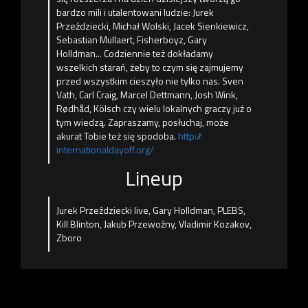
bardzo mili i utalentowani ludzie: Jurek
Przeździecki, Michał Wolski, Jacek Sienkiewicz,
Sebastian Mullaert, Fisherboyz, Gary
Holldman... Codziennie też dokładamy
wszelkich starań, żeby to czym się zajmujemy
przed wszystkim cieszyło nie
tylko nas. Sven
Vath, Carl Craig, Marcel Dettmann, Josh Wink,
Rødhåd, Kölsch czy wielu lokalnych graczy już o
tym wiedzą. Zapraszamy, posłuchaj, może
akurat Tobie też się spodoba.
http://
internationaldayoff.org/
Lineup
Jurek Przeździecki live, Gary Holldman, PLEBS,
Kill Blinton, Jakub Przewoźny, Vladimir Kozakov,
Zboro