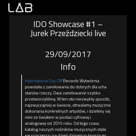
IDO Showcase #1 –
Jurek Przeździecki live
29/09/2017
Info
International Day Off
Records Wytwórnia
powstała z zamiłowania do dobrych dla ucha
stanów rzeczy. Owe zamiłowanie szybko
przetworzyliśmy. W ten oto niezwykły sposób,
najzwyczajniej w świecie, utrwalamy muzyczne
dokonania konkretnych artystów, i dzielimy się
nimi ze światem w postaci cyfrowej i
analogowej od 2015 roku. Od tego czasu
katalog naszych nośników muzycznych stale
się rozszerza i na dzień dzisiejszy tworzą go