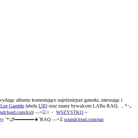
dając albumy komentujące najróżniejsze gatunki, mieszając i
z
Lee Gamble
labelu
UIQ
oraz znany bywalcom LABu RAQ. ，*･｡
ndcloud.com/kxlt
—=Ξ☆・
WSZYSTKO
~
zy
`*:;੭̸━━━━★˚RAQ —=Ξ
soundcloud.com/raq