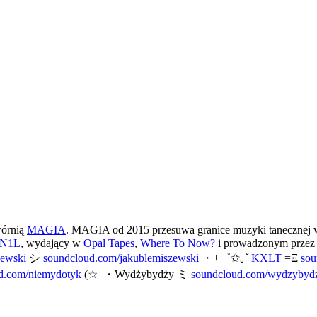
wórnią
MAGIA
. MAGIA od 2015 przesuwa granice muzyki tanecznej wy
N1L
, wydający w
Opal Tapes
,
Where To Now?
i prowadzonym prze
zewski
シ
soundcloud.com/jakublemiszewski
・+゜✩｡ﾟ
KXLT
=Ξ
sou
d.com/niemydotyk
(☆_・Wydżybydży ミ
soundcloud.com/wydzybyd