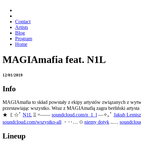
Contact
Artists
Blog
Program
Home
MAGIAmafia feat. N1L
12/01/2019
Info
MAGIAmafia to skład powstały z ekipy artystów związanych z wyt
przestawiając wszystko. Wraz z MAGIAmafią zagra berliński artysta
★ ミ☆ﾟ
N1L
Ξ =——
soundcloud.com/n_1_l
—✧｡ﾟ
Jakub Lemis
soundcloud.com/wszystko-all
・‥… ✩
niemy dotyk
‥…
soundclou
Lineup