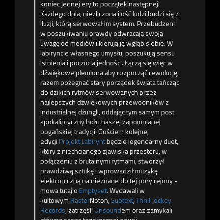
koniec jednej ery to początek następnej.
Każdego dnia, niezliczona ilość ludzi budzi się z
ilu
zji, którą serwował im system. Przebudzeni
w poszukiwaniu prawdy odwracają swoją
uwagę od mediów i kierują ją wgłąb siebie. W
labiryncie własnego umysłu, poszukują sensu
istnienia i poczucia jedności. Łączą się więc w
dźwiękowe plemiona aby rozpocząć rewolucję,
razem pożegnać stary porządek świata tańcząc
do dzikich rytmów serwowanych przez
najlepszych dźwiękowych przewodników z
industrialnej dżungli, oddając tym samym post
apokaliptyczny hołd naszej zapomnianej
pogańskiej tradycji. Gościem kolejnej
edycji
Projekt Labirynt
będzie legendarny duet,
który z niechcianego zjawiska przesteru, w
połączeniu z brutalnymi rytmami, stworzył
prawdziwą sztukę i wprowadził muzykę
elektroniczną na nieznane do tej pory rejony -
mowa tutaj o
Emptyset
. Wydawali w
kultowym
Raster
Noton,
Subtext
,
Thrill Jockey
Records
, zatrzęśli
Unsound
em oraz zamykali
główną scenę tegorocznej edycji