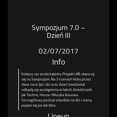
Sympozjum 7.0 –
Dzień III
02/07/2017
Info
Kolejny raz wrota katedry Projekt LAB otworzą
się na Sympozjum. Na 3 scenach klubu przez
dwie noce (pt i sb) oraz dzień (niedziela)
odbędą się wystąpienia w takich dziedzinach
jak Techno, House i Muzyka Basowa.
Szczegółowy podział artystów na dni i sceny
pojawi się już wkrótce.
Lineup