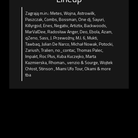
Zagrają m.in.: Metes, Wojna, Astrowilk,
Paszczak, Combs, Bossman, One dj, Sayuri,
Killyrgod, Enes, Negativ, Artiztix, Backwoods,
MarValDee, Radosław Anger, Deo, Ebola, Azam,
qZeno, Sass, J. Przewoźny, M.I. 6, Mukti,
Tawbaq, Julian De Narco, Michał Nowak, Potocki,
Zariush, Tralien, no_contac, Thomas Palec,
Impakt, Roc Plus, Kuba Kuczejko, Marta
Kazmierska, Rhoman., venzio & Sourge, Wojtek
Chłost, Stinson , Miami Ufo Tour, Okami & more
tba