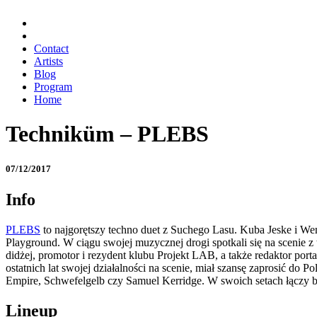
Contact
Artists
Blog
Program
Home
Techniküm – PLEBS
07/12/2017
Info
PLEBS
to najgorętszy techno duet z Suchego Lasu. Kuba Jeske i W
Playground. W ciągu swojej muzycznej drogi spotkali się na scenie z
didżej, promotor i rezydent klubu Projekt LAB, a także redaktor p
ostatnich lat swojej działalności na scenie, miał szansę zaprosić
Empire, Schwefelgelb czy Samuel Kerridge. W swoich setach łączy br
Lineup