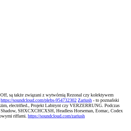
 Off, są także związani z wytwórnią Rezonal czy kolektywem
.
https://soundcloud.com/
plebs-954732302
Zariush
- to poznański
hniküm, electrified., Projekt Labirynt czy VERZERRUNG. Podczas
s, Vatican Shadow, SHXCXCHCXSH, Headless Horseman, Eomac, Codex
rowymi riffami.
https://soundcloud.com/
zariush