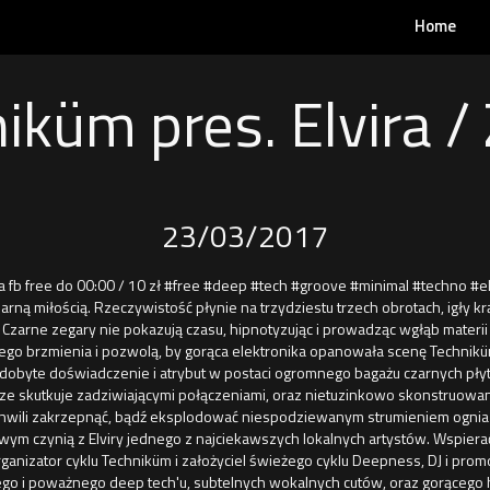
Home
iküm pres. Elvira /
23/03/2017
sta fb free do 00:00 / 10 zł #free #deep #tech #groove #minimal #techno #el
arną miłością. Rzeczywistość płynie na trzydziestu trzech obrotach, igły kr
Czarne zegary nie pokazują czasu, hipnotyzując i prowadząc wgłąb materii
go brzmienia i pozwolą, by gorąca elektronika opanowała scenę Techniküm.
Zdobyte doświadczenie i atrybut w postaci ogromnego bagażu czarnych pły
ze skutkuje zadziwiającymi połączeniami, oraz nietuzinkowo skonstruowan
chwili zakrzepnąć, bądź eksplodować niespodziewanym strumieniem ognia 
ym czynią z Elviry jednego z najciekawszych lokalnych artystów. Wspierać
anizator cyklu Techniküm i założyciel świeżego cyklu Deepness, DJ i prom
ego i poważnego deep tech'u, subtelnych wokalnych cutów, oraz gorącego 