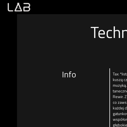
Techn
Info
Tax: *li
kuszą cz
muzyką. 
taneczne
Rewir. 
co zaws
każdej 
gatunkow
współorg
głęboki