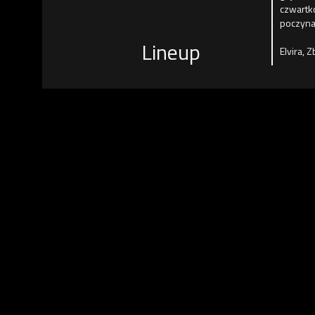
czwartk
poczyna
Lineup
Elvira, 