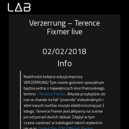
Verzerrung – Terence
Fixmer live
02/02/2018
Info
Nadchodzi kolejna edycja imprezy
VERZERRUNG! Tym razem gościem specjalnym
będzie jedna z największych ikon francuskiego
techno -
Terence Fixmer
. Artysta przybędzie do
nas w chwale na fali "powrotu" industrialnych i
ebm'owych nurtów muzyki elektronicznej już 2
lutego. Terence Fixmer jest aktywny na scenie
już od ponad dwóch dekad. Zdążył w tym
czasie zaistnieć w katalogach takich wytwórni
jak m.in.
Ostgut Ton
,
CLR (Official)
,
Electric