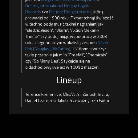
Deluxe
,
International Deejay Gigolo
Records
czy
Planete Rouge records
, którą
prowadzi od 1998 roku. Fixmer tchnął świeżość
w techno body music takimi nagraniami jak
"Electric Vision", "Warm", "Aktion Mekanik
Theme" czy podejmując współpracę w 2003
roku z legendarnym wokalistą zesp
ołu
Nitzer
Ebb
(
Douglas J McCarthy
), z którym stworzył
takie przeboje jak m.in "Freefall", "Chemicals"
czy "So Many Lies". Szykujcie się na
oldschoolowy live act w 100% z maszyn!
Lineup
Terence Fixmer live, MELANIA ., Zariush, Elvira,
Daniel Czarnecki, Jakub Przewoźny b2b Exilim