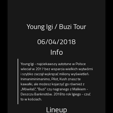
Young Igi / Buzi Tour
06/04/2018
Info
Young Igi - najciekawszy autotune w Polsce
wleciał w 2017 bez wsparcia wielkich wytwórni
i szybko zaczął wykręcać miliony wyświetleń.
Inimaniminimanimo, Pilot, Kush znasz te
kawałki, ale możesz kojarzyć go również z
„Mówiłaś", "Buzi" czy nagranego z Malikiem -
Deszczu Banknotów. 2018 to rok Igiego - czuć
to w kościach.
Lineup